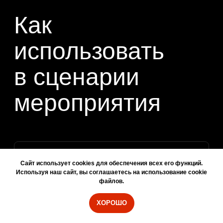
подставка/основание; проверка
оборудования перед мероприятием;
базовое подключение и настройка;
проверка работы сенсорной
поверхности; консультация
по подготовке контента; рекомендации
по размещению на площадке.
Дополнительные опции:
Доставка, монтаж и демонтаж;
технический специалист на площадке;
подготовка или адаптация контента;
интерактивный сценарий для тачскрина;
интеграция с другими продуктами LYM:
роботами, кинетикой, светом, show
control или LED-браслетами.
Сайт использует cookies для обеспечения всех его функций.
Используя наш сайт, вы соглашаетесь на использование cookie
файлов.
ХОРОШО