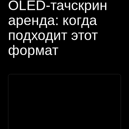
Технологичный переход между
блоками презентации: касание
переводит экран в следующий
визуальный режим.
Интерфейс управления
инсталляцией: экран может быть
частью зоны, где переключаются
эффекты, состояния или
сценарии.
Премиальная витрина: объект
за экраном остается главным,
а digital-контент объясняет
ценность и усиливает подачу.
Комплексная постановка:
прозрачный OLED-тачскрин
можно связать с роботами,
кинетикой, светом, LED-
браслетами и show control.