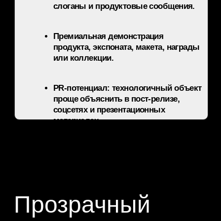
Экран можно использовать как
сценический прием: реальный объект
остается видимым, а поверх него
появляется графика, анимация,
подсказки или интерактивное меню.
Касание запускает следующий
визуальный слой, эффект или блок
презентации.
Момент открытия продукта: экран
не прячет объект, а добавляет
к нему digital-слой, который
раскрывается по сценарию.
Интерактивная welcome-зона:
гость сам выбирает раздел,
эффект, продуктовую историю
или маршрут по контенту.