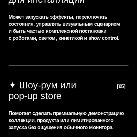
Стоимость: индивидуальный расчет
Срок аренды: 1 месяц
Стоимость: от 30 000 ₽ / сутки за экран
Максимальный срок аренды — до 1 месяца. При
аренде на несколько дней применяется
понижающий коэффициент. Мы предоставляем
услугу под ключ. Финальная смета адаптируется
под логистику вашей площадки, график
монтажей и задачи по контенту.
Сенсорный
прозрачный
OLED экран
аренда: что