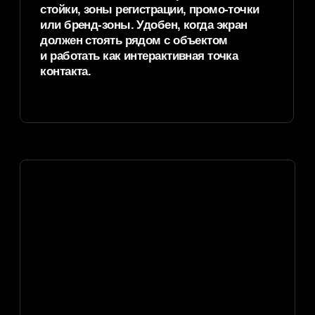
Аренда прозрачного OLED-тачскрина
особенно уместна, когда нужно показать
физический объект и добавить к нему
управляемый цифровой слой. Это может
быть запуск продукта, презентация
новой линейки, VIP-зона, промо-стойка,
музейный объект или часть
сценического сценария.
Сценарии
применения