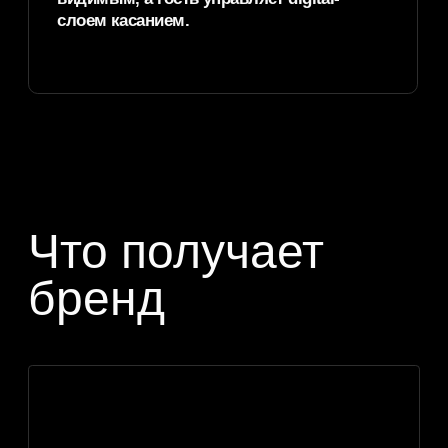
✦
Прозрачный экран
[03]
для мероприятия
Подходит для welcome-зоны, регистрации,
партнерского стенда, VIP-зоны, брендированной
точки контакта или интерактивного блока
программы.
✦
Прозрачный экран
[04]
для инсталляции
Может запускать эффекты, переключать
состояния, управлять визуальным сценарием
и быть частью комплексной постановки
с роботами, светом, кинетикой и show control.