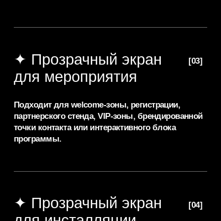
Срок аренд
Аренда прозрачного OLED экрана
1–2 суток
рассчитывается по количеству экранов, сроку
3–4 суток
аренды, датам мероприятия, городу, логистике,
от 5 суток
монтажу, демонтажу, техническому
до 1 месяца
сопровождению и подготовке интерактивного
1 месяц
контента.
Срок аренды: 1–2 суток
Стоимость: от 50 000 ₽ / сутки за экран
Срок аренды: 3–4 суток
Стоимость:от 45 000 ₽ / сутки за экран
Срок аренды: от 5 суток
Стоимость: от 40 000 ₽ / сутки за экран
Срок аренды: до 1 месяца