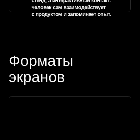
удерживает внимание гостя у стенда
в 3−4 раза дольше, чем обычный
видеоролик
Вирусный охват в соцсетях:
футуристичные инсталляции
генерируют органический self-контент
гостей и лидеров мнений.
Адаптация под айдентику бренда:
логотипы, фирменная графика, цвета,
слоганы и продуктовые сообщения.
Премиальная демонстрация
продукта, экспоната, макета, награды
или коллекции.
PR-потенциал: технологичный объект
проще объяснить в пост-релизе,
соцсетях и презентационных
материалах.