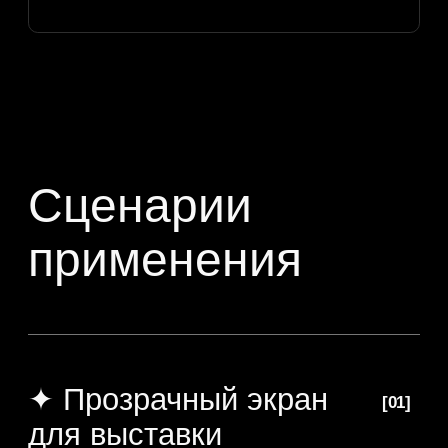
Если агентству нужно быстро включить
аренду прозрачных OLED-тачскринов
в коммерческое предложение, LYM
подготовит короткий комплект
материалов: описание решения, фото,
видео, ориентир по стоимости, состав
услуги и техническую информацию для
клиента.
краткое описание продукта
для вставки в КП;
фото и видео для презентации
клиенту;
ориентир по стоимости аренды;
состав услуги и опции технического
сопровождения;
техническая информация для
первичной проверки площадки;
рекомендации по контенту
и сценариям применения.
ПОЛУЧИТЬ МАТЕРИАЛЫ ДЛЯ КП