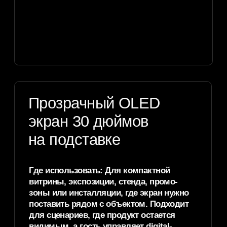
✦ Прозрачный экран
[01]
для выставки
Привлекает трафик на стенд, помогает
выделиться среди соседних участников
и дает гостю понятный интерактив вокруг
продукта.
✦
Прозрачный экран
[02]
для презентации
продукта
Позволяет показать физический объект и сразу
вывести поверх него характеристики,
преимущества, анимацию, видео или выбор
разделов презентации.