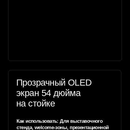
Прозрачный
OLED-тачскрин
аренда: когда
подходит этот
формат