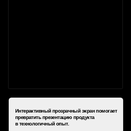
✦ Шоу-рум или
[05]
pop-up store
Помогает сделать премиальную демонстрацию
коллекции, продукта или лимитированного
запуска без ощущения обычного монитора.
✦ Музей или
[06]
экспозиция
Позволяет дать подсказки, факты,
схемы и интерактивные слои,
не перекрывая сам экспонат.