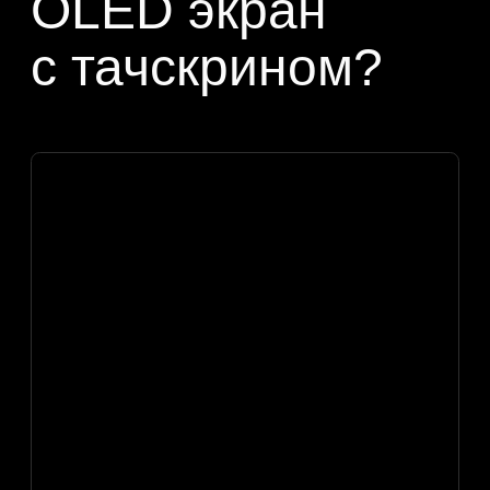
На экране появляется графика,
анимация, видео, меню выбора
или короткая презентация.
Касанием гость листает разделы,
запускает эффекты, выбирает
сценарии или переходит
к следующему блоку.
Бренд получает не пассивный
стенд, а интерактивный контакт:
человек сам взаимодействует
с продуктом и запоминает опыт.
Форматы
экранов