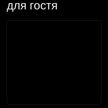
на подставке
Где использовать: Для компактной
витрины, экспозиции, стенда, промо-
зоны или инсталляции, где экран нужно
поставить рядом с объектом. Подходит
для сценариев, где продукт остается
видимым, а гость управляет digital-
слоем касанием.
Что получает
бренд